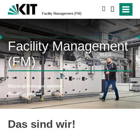
suchen
Facility Management (FM)
↵
Facility Management
(FM)
Störung/Anliegen melden
Stellenanzeigen
Das sind wir!